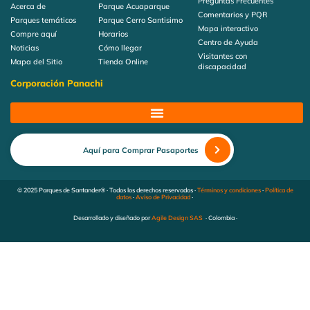
Preguntas Frecuentes
Acerca de
Parque Acuaparque
Comentarios y PQR
Parques temáticos
Parque Cerro Santisimo
Mapa interactivo
Compre aquí
Horarios
Centro de Ayuda
Noticias
Cómo llegar
Visitantes con
Mapa del Sitio
Tienda Online
discapacidad
Corporación Panachi
Aquí para Comprar Pasaportes
© 2025 Parques de Santander® · Todos los derechos reservados ·
Términos y condiciones
·
Política de
datos
·
Aviso de Privacidad
·
Desarrollado y diseñado por
Agile Design SAS
· Colombia ·