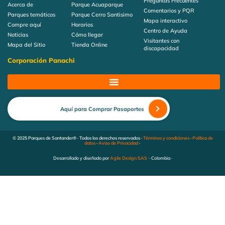
Preguntas Frecuentes
Acerca de
Parque Acuaparque
Comentarios y PQR
Parques temáticos
Parque Cerro Santisimo
Mapa interactivo
Compre aquí
Horarios
Centro de Ayuda
Noticias
Cómo llegar
Visitantes con
Mapa del Sitio
Tienda Online
discapacidad
Corporación Panachi
Aquí para Comprar Pasaportes
© 2025 Parques de Santander® · Todos los derechos reservados ·
Términos y condiciones
·
Política de
datos
·
Aviso de Privacidad
·
Desarrollado y diseñado por
Agile Design SAS
· Colombia ·