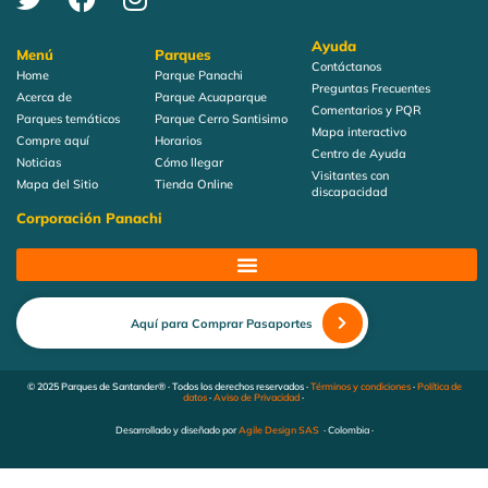
Ayuda
Menú
Parques
Contáctanos
Home
Parque Panachi
Preguntas Frecuentes
Acerca de
Parque Acuaparque
Comentarios y PQR
Parques temáticos
Parque Cerro Santisimo
Mapa interactivo
Compre aquí
Horarios
Centro de Ayuda
Noticias
Cómo llegar
Visitantes con
Mapa del Sitio
Tienda Online
discapacidad
Corporación Panachi
Aquí para Comprar Pasaportes
© 2025 Parques de Santander® · Todos los derechos reservados ·
Términos y condiciones
·
Política de
datos
·
Aviso de Privacidad
·
Desarrollado y diseñado por
Agile Design SAS
· Colombia ·