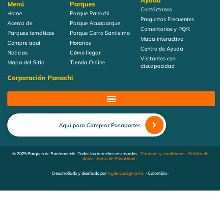
Ayuda
Menú
Parques
Contáctanos
Home
Parque Panachi
Preguntas Frecuentes
Acerca de
Parque Acuaparque
Comentarios y PQR
Parques temáticos
Parque Cerro Santisimo
Mapa interactivo
Compre aquí
Horarios
Centro de Ayuda
Noticias
Cómo llegar
Visitantes con
Mapa del Sitio
Tienda Online
discapacidad
Corporación Panachi
Aquí para Comprar Pasaportes
© 2025 Parques de Santander® · Todos los derechos reservados ·
Términos y condiciones
·
Política de
datos
·
Aviso de Privacidad
·
Desarrollado y diseñado por
Agile Design SAS
· Colombia ·