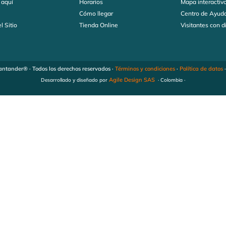
 aquí
Horarios
Mapa interactiv
s
Cómo llegar
Centro de Ayud
l Sitio
Tienda Online
Visitantes con 
ntander® · Todos los derechos reservados ·
Términos y condiciones
·
Política de datos
Agile Design SAS
Desarrollado y diseñado por
· Colombia ·