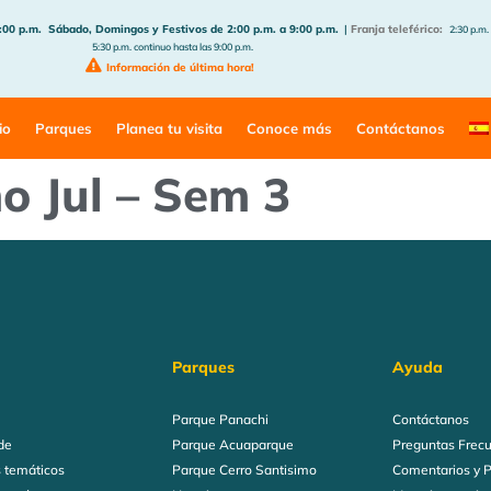
:00 p.m.
Sábado, Domingos y Festivos de 2:00 p.m. a 9:00 p.m.
|
Franja teleférico:
2:30 p.m.
5:30 p.m. continuo hasta las 9:00 p.m.
Información de última hora!
io
Parques
Planea tu visita
Conoce más
Contáctanos
o Jul – Sem 3
Parques
Ayuda
Parque Panachi
Contáctanos
de
Parque Acuaparque
Preguntas Frec
 temáticos
Parque Cerro Santisimo
Comentarios y 