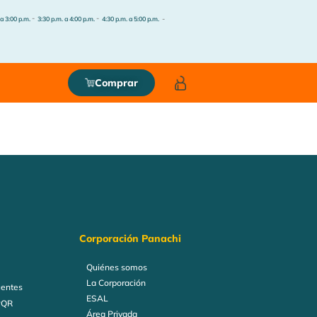
-
-
-
 a 3:00 p.m.
3:30 p.m. a 4:00 p.m.
4:30 p.m. a 5:00 p.m.
Comprar
Corporación Panachi
Quiénes somos
La Corporación
uentes
ESAL
PQR
Área Privada