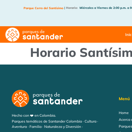
|
Horario:
Miércoles a Viernes de 2:00 p.m. a 9
Parque Cerro del Santísimo
Inic
Horario Santísim
Menú
Home
Hecho con ❤️ en Colombia.
Acerca 
Parques temáticos de Santander Colombia · Cultura ·
Parques
Aventura · Familia · Naturaleza y Diversión ·