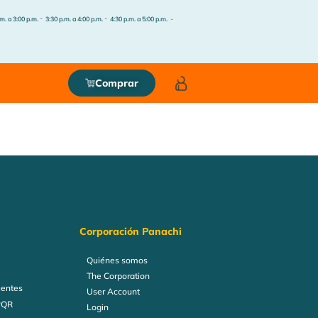
-
-
-
m. a 3:00 p.m.
3:30 p.m. a 4:00 p.m.
4:30 p.m. a 5:00 p.m.
Comprar
Corporación Panachi
Quiénes somos
The Corporation
uentes
User Account
PQR
Login