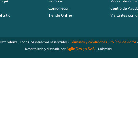
 aquí
Horarios
Mapa interactiv
s
Cómo llegar
Centro de Ayud
l Sitio
Tienda Online
Visitantes con 
ntander® · Todos los derechos reservados ·
Términos y condiciones
·
Política de datos
Agile Design SAS
Desarrollado y diseñado por
· Colombia ·