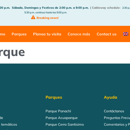
:00 p.m.
Sábado, Domingos y Festivos de 2:00 p.m. a 9:00 p.m.
|
Cableway schedule:
2:30 p.
5:30 p.m. continuo hasta las 9:00 p.m.
Breaking news!
me
Parques
Planea tu visita
Conoce más
Contact us
rque
Parques
Ayuda
Parque Panachi
Contáctanos
de
Parque Acuaparque
Preguntas Frec
 temáticos
Parque Cerro Santisimo
Comentarios y 