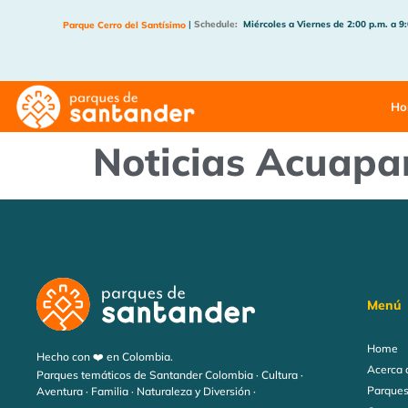
|
Schedule:
Miércoles a Viernes de 2:00 p.m. a 9
Parque Cerro del Santísimo
Ho
Noticias Acuapa
Menú
Home
Hecho con ❤️ en Colombia.
Acerca 
Parques temáticos de Santander Colombia · Cultura ·
Parques
Aventura · Familia · Naturaleza y Diversión ·