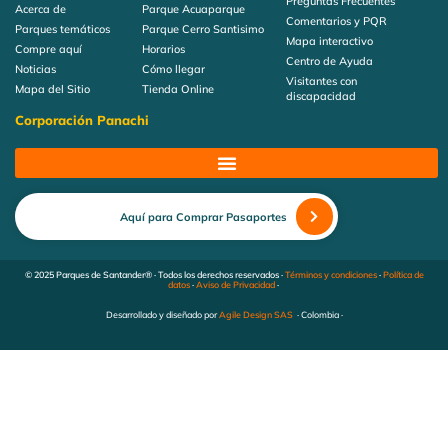
Preguntas Frecuentes
Acerca de
Parque Acuaparque
Comentarios y PQR
Parques temáticos
Parque Cerro Santisimo
Mapa interactivo
Compre aquí
Horarios
Centro de Ayuda
Noticias
Cómo llegar
Visitantes con
Mapa del Sitio
Tienda Online
discapacidad
Corporación Panachi
Aquí para Comprar Pasaportes
© 2025 Parques de Santander® · Todos los derechos reservados ·
Términos y condiciones
·
Política de
datos
·
Aviso de Privacidad
·
Desarrollado y diseñado por
Agile Design SAS
· Colombia ·