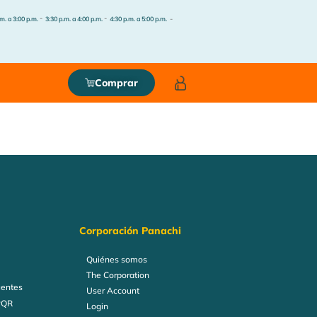
-
-
-
m. a 3:00 p.m.
3:30 p.m. a 4:00 p.m.
4:30 p.m. a 5:00 p.m.
Comprar
Corporación Panachi
Quiénes somos
The Corporation
uentes
User Account
PQR
Login