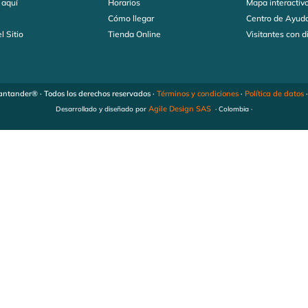
 aquí
Horarios
Mapa interactiv
s
Cómo llegar
Centro de Ayud
l Sitio
Tienda Online
Visitantes con 
ntander® · Todos los derechos reservados ·
Términos y condiciones
·
Política de datos
Agile Design SAS
Desarrollado y diseñado por
· Colombia ·