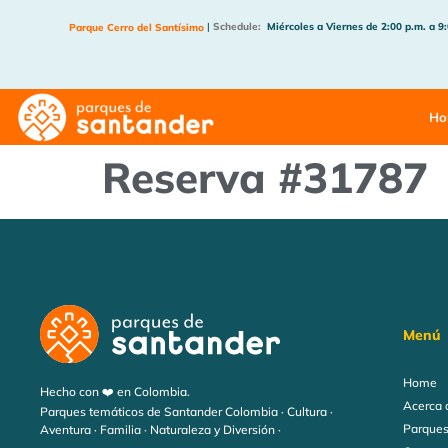
|
Schedule:
Miércoles a Viernes de 2:00 p.m. a 9
Parque Cerro del Santísimo
Ho
Reserva #31787
Menú
Home
Hecho con ❤️ en Colombia.
Acerca 
Parques temáticos de Santander Colombia · Cultura ·
Parques
Aventura · Familia · Naturaleza y Diversión ·