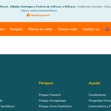
:00 p.m.
Sábado, Domingos y Festivos de 2:00 p.m. a 9:00 p.m.
|
Cableway schedule:
2:30 p.
5:30 p.m. continuo hasta las 9:00 p.m.
Breaking news!
me
Parques
Planea tu visita
Conoce más
Contact us
Parques
Ayuda
Parque Panachi
Contáctanos
de
Parque Acuaparque
Preguntas Frec
 temáticos
Parque Cerro Santisimo
Comentarios y 