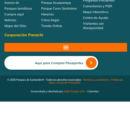
Preguntas Frecuentes
Acerca de
Parque Acuaparque
Comentarios y PQR
Parques temáticos
Parque Cerro Santisimo
Mapa interactivo
Compre aquí
Horarios
Centro de Ayuda
Noticias
Cómo llegar
Visitantes con
Mapa del Sitio
Tienda Online
discapacidad
Corporación Panachi
Aquí para Comprar Pasaportes
© 2025 Parques de Santander® · Todos los derechos reservados ·
Términos y condiciones
·
Política de
datos
·
Aviso de Privacidad
·
Desarrollado y diseñado por
Agile Design SAS
· Colombia ·