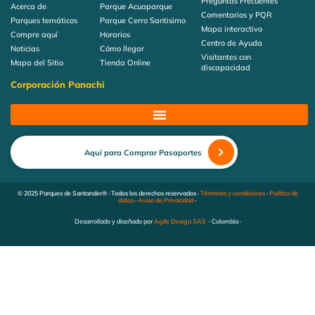
Preguntas Frecuentes
Acerca de
Parque Acuaparque
Comentarios y PQR
Parques temáticos
Parque Cerro Santisimo
Mapa interactivo
Compre aquí
Horarios
Centro de Ayuda
Noticias
Cómo llegar
Visitantes con
Mapa del Sitio
Tienda Online
discapacidad
Corporación Panachi
Aquí para Comprar Pasaportes
© 2025 Parques de Santander® · Todos los derechos reservados ·
Términos y condiciones
·
Política de
datos
·
Aviso de Privacidad
·
Desarrollado y diseñado por
Agile Design SAS
· Colombia ·