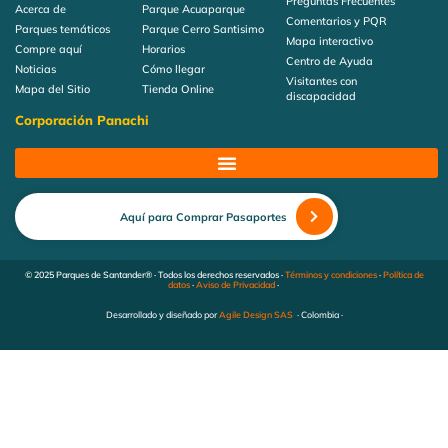
Preguntas Frecuentes
Acerca de
Parque Acuaparque
Comentarios y PQR
Parques temáticos
Parque Cerro Santisimo
Mapa interactivo
Compre aquí
Horarios
Centro de Ayuda
Noticias
Cómo llegar
Visitantes con
Mapa del Sitio
Tienda Online
discapacidad
Corporación Panachi
Aquí para Comprar Pasaportes
© 2025 Parques de Santander® · Todos los derechos reservados ·
Términos y condiciones
·
Política de
datos
·
Aviso de Privacidad
·
Desarrollado y diseñado por
Agile Design SAS
· Colombia ·