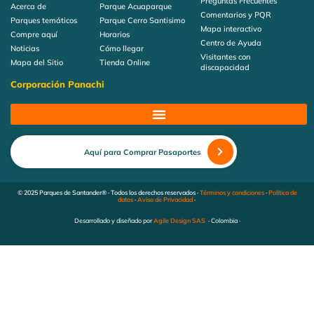
Preguntas Frecuentes
Acerca de
Parque Acuaparque
Comentarios y PQR
Parques temáticos
Parque Cerro Santisimo
Mapa interactivo
Compre aquí
Horarios
Centro de Ayuda
Noticias
Cómo llegar
Visitantes con
Mapa del Sitio
Tienda Online
discapacidad
Corporación Panachi
Aquí para Comprar Pasaportes
© 2025 Parques de Santander® · Todos los derechos reservados ·
Términos y condiciones
·
Política de
datos
·
Aviso de Privacidad
·
Desarrollado y diseñado por
Agile Design SAS
· Colombia ·