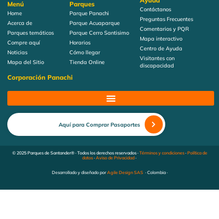
Ayuda
Menú
Parques
Contáctanos
Home
Parque Panachi
Preguntas Frecuentes
Acerca de
Parque Acuaparque
Comentarios y PQR
Parques temáticos
Parque Cerro Santisimo
Mapa interactivo
Compre aquí
Horarios
Centro de Ayuda
Noticias
Cómo llegar
Visitantes con
Mapa del Sitio
Tienda Online
discapacidad
Corporación Panachi
Aquí para Comprar Pasaportes
© 2025 Parques de Santander® · Todos los derechos reservados ·
Términos y condiciones
·
Política de
datos
·
Aviso de Privacidad
·
Desarrollado y diseñado por
Agile Design SAS
· Colombia ·