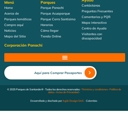
Ayuda
Menú
Parques
Contáctanos
Home
Parque Panachi
Preguntas Frecuentes
Acerca de
Parque Acuaparque
Comentarios y PQR
Parques temáticos
Parque Cerro Santisimo
Mapa interactivo
Compre aquí
Horarios
Centro de Ayuda
Noticias
Cómo llegar
Visitantes con
Mapa del Sitio
Tienda Online
discapacidad
Corporación Panachi
Aquí para Comprar Pasaportes
© 2025 Parques de Santander® · Todos los derechos reservados ·
Términos y condiciones
·
Política de
datos
·
Aviso de Privacidad
·
Desarrollado y diseñado por
Agile Design SAS
· Colombia ·