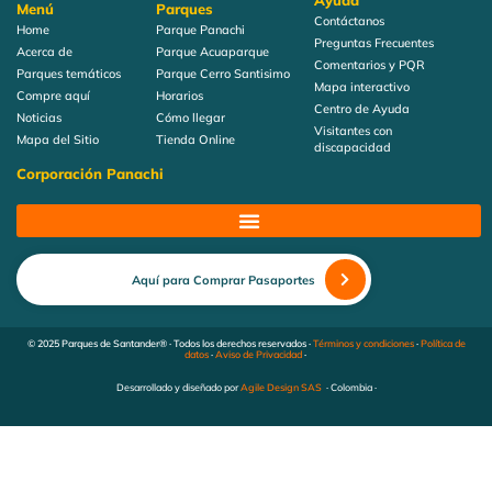
Ayuda
Menú
Parques
Contáctanos
Home
Parque Panachi
Preguntas Frecuentes
Acerca de
Parque Acuaparque
Comentarios y PQR
Parques temáticos
Parque Cerro Santisimo
Mapa interactivo
Compre aquí
Horarios
Centro de Ayuda
Noticias
Cómo llegar
Visitantes con
Mapa del Sitio
Tienda Online
discapacidad
Corporación Panachi
Aquí para Comprar Pasaportes
© 2025 Parques de Santander® · Todos los derechos reservados ·
Términos y condiciones
·
Política de
datos
·
Aviso de Privacidad
·
Desarrollado y diseñado por
Agile Design SAS
· Colombia ·