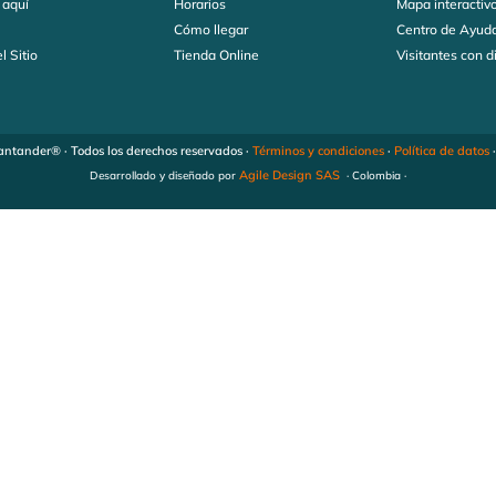
 aquí
Horarios
Mapa interactiv
s
Cómo llegar
Centro de Ayud
l Sitio
Tienda Online
Visitantes con 
ntander® · Todos los derechos reservados ·
Términos y condiciones
·
Política de datos
Agile Design SAS
Desarrollado y diseñado por
· Colombia ·