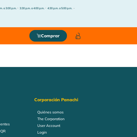
-
-
-
m. a 3:00 p.m.
3:30 p.m. a 4:00 p.m.
4:30 p.m. a 5:00 p.m.
Comprar
Corporación Panachi
Quiénes somos
The Corporation
uentes
User Account
PQR
Login