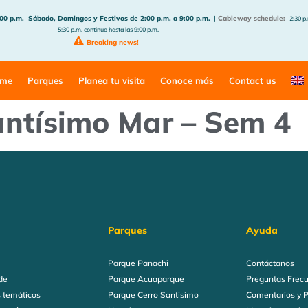
:00 p.m.
Sábado, Domingos y Festivos de 2:00 p.m. a 9:00 p.m.
|
Cableway schedule:
2:30 p.
5:30 p.m. continuo hasta las 9:00 p.m.
Breaking news!
me
Parques
Planea tu visita
Conoce más
Contact us
antísimo Mar – Sem 4
Parques
Ayuda
Parque Panachi
Contáctanos
de
Parque Acuaparque
Preguntas Frec
 temáticos
Parque Cerro Santisimo
Comentarios y 