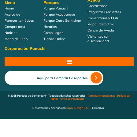
Ayuda
Menú
Parques
Contáctanos
Home
Parque Panachi
Preguntas Frecuentes
Acerca de
Parque Acuaparque
Comentarios y PQR
Parques temáticos
Parque Cerro Santisimo
Mapa interactivo
Compre aquí
Horarios
Centro de Ayuda
Noticias
Cómo llegar
Visitantes con
Mapa del Sitio
Tienda Online
discapacidad
Corporación Panachi
Aquí para Comprar Pasaportes
© 2025 Parques de Santander® · Todos los derechos reservados ·
Términos y condiciones
·
Política de
datos
·
Aviso de Privacidad
·
Desarrollado y diseñado por
Agile Design SAS
· Colombia ·