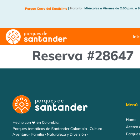
|
Horario:
Miércoles a Viernes de 2:00 p.m. a 9
Parque Cerro del Santísimo
Inic
Reserva #28647
Menú
Home
Hecho con ❤️ en Colombia.
Acerca 
Parques temáticos de Santander Colombia · Cultura ·
Parques
Aventura · Familia · Naturaleza y Diversión ·