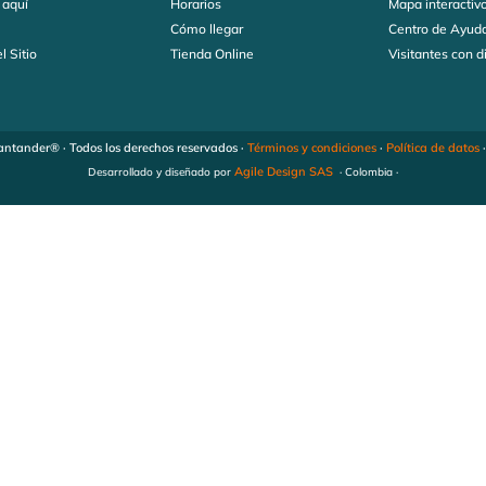
 aquí
Horarios
Mapa interactiv
s
Cómo llegar
Centro de Ayud
l Sitio
Tienda Online
Visitantes con 
ntander® · Todos los derechos reservados ·
Términos y condiciones
·
Política de datos
Agile Design SAS
Desarrollado y diseñado por
· Colombia ·