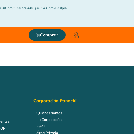
-
-
-
 a 3:00 p.m.
3:30 p.m. a 4:00 p.m.
4:30 p.m. a 5:00 p.m.
Comprar
Corporación Panachi
Quiénes somos
La Corporación
uentes
ESAL
PQR
Área Privada