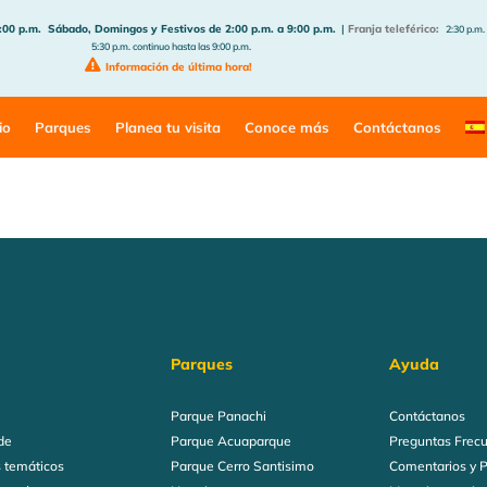
:00 p.m.
Sábado, Domingos y Festivos de 2:00 p.m. a 9:00 p.m.
|
Franja teleférico:
2:30 p.m.
5:30 p.m. continuo hasta las 9:00 p.m.
Información de última hora!
io
Parques
Planea tu visita
Conoce más
Contáctanos
Parques
Ayuda
Parque Panachi
Contáctanos
de
Parque Acuaparque
Preguntas Frec
 temáticos
Parque Cerro Santisimo
Comentarios y 