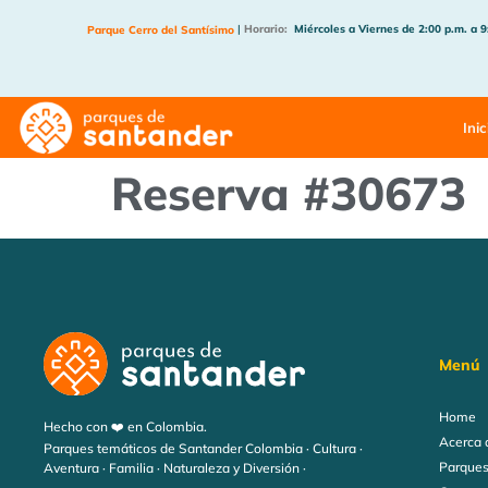
|
Horario:
Miércoles a Viernes de 2:00 p.m. a 9
Parque Cerro del Santísimo
Inic
Reserva #30673
Menú
Home
Hecho con ❤️ en Colombia.
Acerca 
Parques temáticos de Santander Colombia · Cultura ·
Parques
Aventura · Familia · Naturaleza y Diversión ·