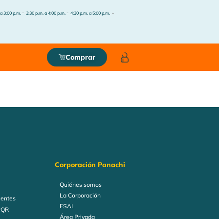
-
-
-
 a 3:00 p.m.
3:30 p.m. a 4:00 p.m.
4:30 p.m. a 5:00 p.m.
Comprar
Corporación Panachi
Quiénes somos
La Corporación
uentes
ESAL
PQR
Área Privada