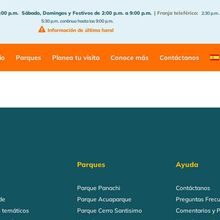
:00 p.m.
Sábado, Domingos y Festivos de 2:00 p.m. a 9:00 p.m.
|
Franja teleférico:
2:30 p.m.
5:30 p.m. continuo hasta las 9:00 p.m.
Información de última hora!
io
Parques
Planea tu visita
Conoce más
Contáctanos
Parques
Ayuda
Parque Panachi
Contáctanos
de
Parque Acuaparque
Preguntas Frec
 temáticos
Parque Cerro Santisimo
Comentarios y 