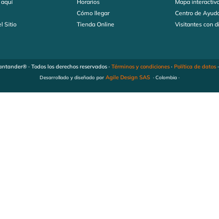
 aquí
Horarios
Mapa interactiv
s
Cómo llegar
Centro de Ayud
l Sitio
Tienda Online
Visitantes con 
ntander® · Todos los derechos reservados ·
Términos y condiciones
·
Política de datos
Agile Design SAS
Desarrollado y diseñado por
· Colombia ·