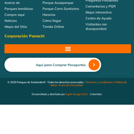
Preguntas Frecuentes
Acerca de
Parque Acuaparque
Comentarios y PQR
Parques temáticos
Parque Cerro Santisimo
Mapa interactivo
Compre aquí
Horarios
Centro de Ayuda
Noticias
Cómo llegar
Visitantes con
Mapa del Sitio
Tienda Online
discapacidad
Corporación Panachi
Aquí para Comprar Pasaportes
© 2025 Parques de Santander® · Todos los derechos reservados ·
Términos y condiciones
·
Política de
datos
·
Aviso de Privacidad
·
Desarrollado y diseñado por
Agile Design SAS
· Colombia ·