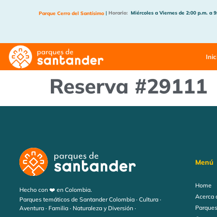
|
Horario:
Miércoles a Viernes de 2:00 p.m. a 9
Parque Cerro del Santísimo
Inic
Reserva #29111
Menú
Home
Hecho con ❤️ en Colombia.
Acerca 
Parques temáticos de Santander Colombia · Cultura ·
Parques
Aventura · Familia · Naturaleza y Diversión ·