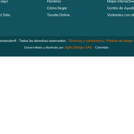
 aquí
Horarios
Mapa interactiv
s
Cómo llegar
Centro de Ayud
l Sitio
Tienda Online
Visitantes con 
ntander® · Todos los derechos reservados ·
Términos y condiciones
·
Política de datos
Agile Design SAS
Desarrollado y diseñado por
· Colombia ·