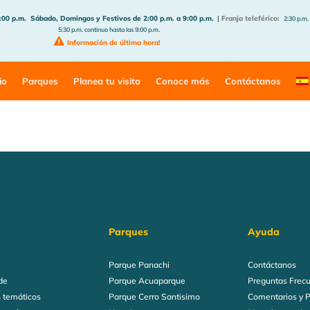
:00 p.m.
Sábado, Domingos y Festivos de 2:00 p.m. a 9:00 p.m.
|
Franja teleférico:
2:30 p.m.
5:30 p.m. continuo hasta las 9:00 p.m.
Información de última hora!
io
Parques
Planea tu visita
Conoce más
Contáctanos
Parques
Ayuda
Parque Panachi
Contáctanos
de
Parque Acuaparque
Preguntas Frec
 temáticos
Parque Cerro Santisimo
Comentarios y 