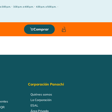
-
-
-
 a 3:00 p.m.
3:30 p.m. a 4:00 p.m.
4:30 p.m. a 5:00 p.m.
Comprar
Corporación Panachi
Quiénes somos
La Corporación
uentes
ESAL
PQR
Área Privada