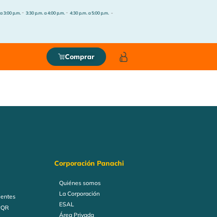
-
-
-
 a 3:00 p.m.
3:30 p.m. a 4:00 p.m.
4:30 p.m. a 5:00 p.m.
Comprar
Corporación Panachi
Quiénes somos
La Corporación
uentes
ESAL
PQR
Área Privada