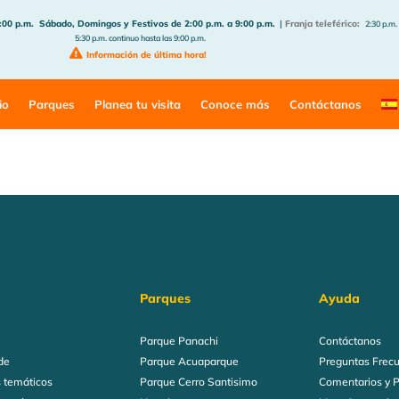
:00 p.m.
Sábado, Domingos y Festivos de 2:00 p.m. a 9:00 p.m.
|
Franja teleférico:
2:30 p.m.
5:30 p.m. continuo hasta las 9:00 p.m.
Información de última hora!
io
Parques
Planea tu visita
Conoce más
Contáctanos
Parques
Ayuda
Parque Panachi
Contáctanos
de
Parque Acuaparque
Preguntas Frec
 temáticos
Parque Cerro Santisimo
Comentarios y 