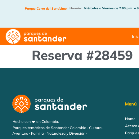
|
Horario:
Miércoles a Viernes de 2:00 p.m. a 9
Parque Cerro del Santísimo
Inic
Reserva #28459
Menú
Home
Hecho con ❤️ en Colombia.
Acerca 
Parques temáticos de Santander Colombia · Cultura ·
Parques
Aventura · Familia · Naturaleza y Diversión ·