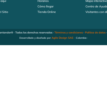
 aquí
Horarios
Mapa interactiv
s
Cómo llegar
Centro de Ayud
l Sitio
Tienda Online
Visitantes con 
ntander® · Todos los derechos reservados ·
Términos y condiciones
·
Política de datos
Agile Design SAS
Desarrollado y diseñado por
· Colombia ·