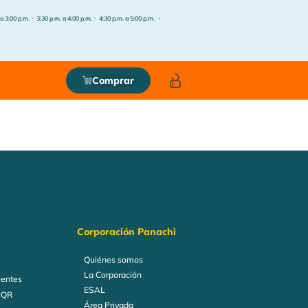
-
-
-
 a 3:00 p.m.
3:30 p.m. a 4:00 p.m.
4:30 p.m. a 5:00 p.m.
Comprar
Corporación Panachi
Quiénes somos
La Corporación
uentes
ESAL
PQR
Área Privada