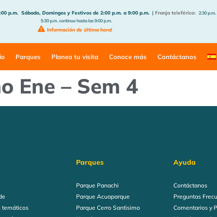
:00 p.m.
Sábado, Domingos y Festivos de 2:00 p.m. a 9:00 p.m.
|
Franja teleférico:
2:30 p.m.
5:30 p.m. continuo hasta las 9:00 p.m.
Información de última hora!
io
Parques
Planea tu visita
Conoce más
Contáctanos
mo Ene – Sem 4
Parques
Ayuda
Parque Panachi
Contáctanos
de
Parque Acuaparque
Preguntas Frec
 temáticos
Parque Cerro Santisimo
Comentarios y 