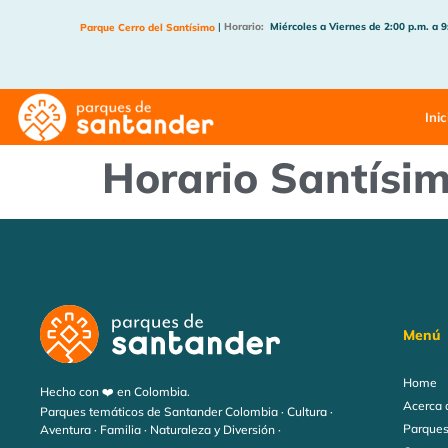
|
Horario:
Miércoles a Viernes de 2:00 p.m. a 9
Parque Cerro del Santísimo
Inic
Horario Santísi
Menú
Home
Hecho con ❤️ en Colombia.
Acerca 
Parques temáticos de Santander Colombia · Cultura ·
Parques
Aventura · Familia · Naturaleza y Diversión ·