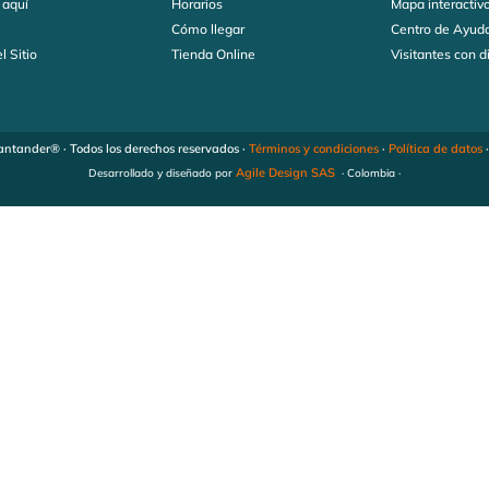
 aquí
Horarios
Mapa interactiv
s
Cómo llegar
Centro de Ayud
l Sitio
Tienda Online
Visitantes con 
ntander® · Todos los derechos reservados ·
Términos y condiciones
·
Política de datos
Agile Design SAS
Desarrollado y diseñado por
· Colombia ·