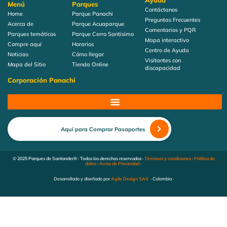
Ayuda
Menú
Parques
Contáctanos
Home
Parque Panachi
Preguntas Frecuentes
Acerca de
Parque Acuaparque
Comentarios y PQR
Parques temáticos
Parque Cerro Santisimo
Mapa interactivo
Compre aquí
Horarios
Centro de Ayuda
Noticias
Cómo llegar
Visitantes con
Mapa del Sitio
Tienda Online
discapacidad
Corporación Panachi
Aquí para Comprar Pasaportes
© 2025 Parques de Santander® · Todos los derechos reservados ·
Términos y condiciones
·
Política de
datos
·
Aviso de Privacidad
·
Desarrollado y diseñado por
Agile Design SAS
· Colombia ·