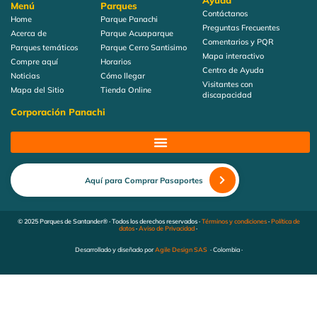
Ayuda
Menú
Parques
Contáctanos
Home
Parque Panachi
Preguntas Frecuentes
Acerca de
Parque Acuaparque
Comentarios y PQR
Parques temáticos
Parque Cerro Santisimo
Mapa interactivo
Compre aquí
Horarios
Centro de Ayuda
Noticias
Cómo llegar
Visitantes con
Mapa del Sitio
Tienda Online
discapacidad
Corporación Panachi
Aquí para Comprar Pasaportes
© 2025 Parques de Santander® · Todos los derechos reservados ·
Términos y condiciones
·
Política de
datos
·
Aviso de Privacidad
·
Desarrollado y diseñado por
Agile Design SAS
· Colombia ·