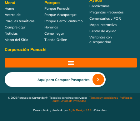
Ayuda
Menú
Parques
Contáctanos
Home
Parque Panachi
Preguntas Frecuentes
Acerca de
Parque Acuaparque
Comentarios y PQR
Parques temáticos
Parque Cerro Santisimo
Mapa interactivo
Compre aquí
Horarios
Centro de Ayuda
Noticias
Cómo llegar
Visitantes con
Mapa del Sitio
Tienda Online
discapacidad
Corporación Panachi
Aquí para Comprar Pasaportes
© 2025 Parques de Santander® · Todos los derechos reservados ·
Términos y condiciones
·
Política de
datos
·
Aviso de Privacidad
·
Desarrollado y diseñado por
Agile Design SAS
· Colombia ·