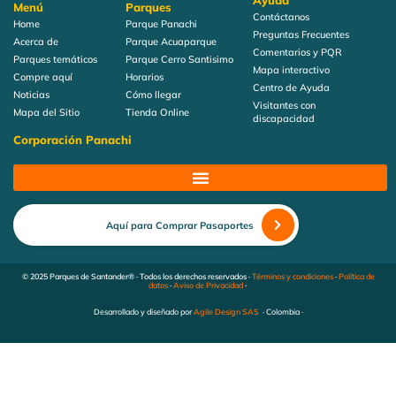
Ayuda
Menú
Parques
Contáctanos
Home
Parque Panachi
Preguntas Frecuentes
Acerca de
Parque Acuaparque
Comentarios y PQR
Parques temáticos
Parque Cerro Santisimo
Mapa interactivo
Compre aquí
Horarios
Centro de Ayuda
Noticias
Cómo llegar
Visitantes con
Mapa del Sitio
Tienda Online
discapacidad
Corporación Panachi
Aquí para Comprar Pasaportes
© 2025 Parques de Santander® · Todos los derechos reservados ·
Términos y condiciones
·
Política de
datos
·
Aviso de Privacidad
·
Desarrollado y diseñado por
Agile Design SAS
· Colombia ·