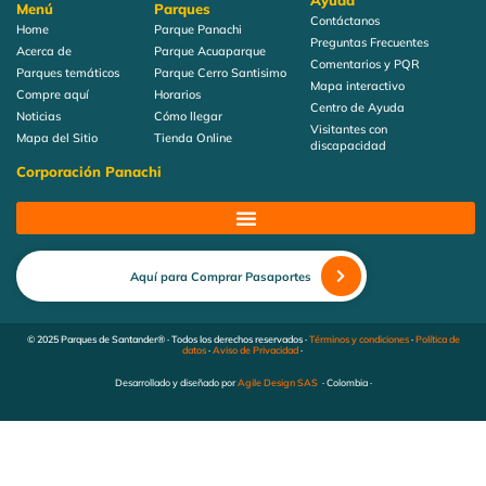
Ayuda
Menú
Parques
Contáctanos
Home
Parque Panachi
Preguntas Frecuentes
Acerca de
Parque Acuaparque
Comentarios y PQR
Parques temáticos
Parque Cerro Santisimo
Mapa interactivo
Compre aquí
Horarios
Centro de Ayuda
Noticias
Cómo llegar
Visitantes con
Mapa del Sitio
Tienda Online
discapacidad
Corporación Panachi
Aquí para Comprar Pasaportes
© 2025 Parques de Santander® · Todos los derechos reservados ·
Términos y condiciones
·
Política de
datos
·
Aviso de Privacidad
·
Desarrollado y diseñado por
Agile Design SAS
· Colombia ·