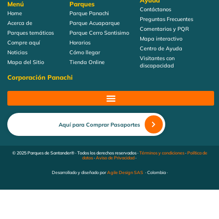
Ayuda
Menú
Parques
Contáctanos
Home
Parque Panachi
Preguntas Frecuentes
Acerca de
Parque Acuaparque
Comentarios y PQR
Parques temáticos
Parque Cerro Santisimo
Mapa interactivo
Compre aquí
Horarios
Centro de Ayuda
Noticias
Cómo llegar
Visitantes con
Mapa del Sitio
Tienda Online
discapacidad
Corporación Panachi
Aquí para Comprar Pasaportes
© 2025 Parques de Santander® · Todos los derechos reservados ·
Términos y condiciones
·
Política de
datos
·
Aviso de Privacidad
·
Desarrollado y diseñado por
Agile Design SAS
· Colombia ·