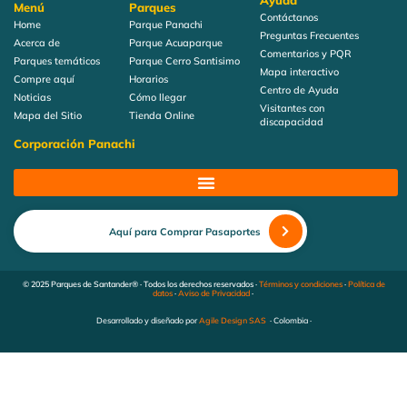
Ayuda
Menú
Parques
Contáctanos
Home
Parque Panachi
Preguntas Frecuentes
Acerca de
Parque Acuaparque
Comentarios y PQR
Parques temáticos
Parque Cerro Santisimo
Mapa interactivo
Compre aquí
Horarios
Centro de Ayuda
Noticias
Cómo llegar
Visitantes con
Mapa del Sitio
Tienda Online
discapacidad
Corporación Panachi
Aquí para Comprar Pasaportes
© 2025 Parques de Santander® · Todos los derechos reservados ·
Términos y condiciones
·
Política de
datos
·
Aviso de Privacidad
·
Desarrollado y diseñado por
Agile Design SAS
· Colombia ·