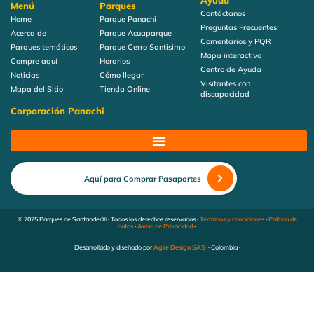
Ayuda
Menú
Parques
Contáctanos
Home
Parque Panachi
Preguntas Frecuentes
Acerca de
Parque Acuaparque
Comentarios y PQR
Parques temáticos
Parque Cerro Santisimo
Mapa interactivo
Compre aquí
Horarios
Centro de Ayuda
Noticias
Cómo llegar
Visitantes con
Mapa del Sitio
Tienda Online
discapacidad
Corporación Panachi
Aquí para Comprar Pasaportes
© 2025 Parques de Santander® · Todos los derechos reservados ·
Términos y condiciones
·
Política de
datos
·
Aviso de Privacidad
·
Desarrollado y diseñado por
Agile Design SAS
· Colombia ·