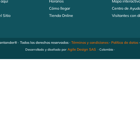
 aquí
Horarios
Mapa interactiv
s
Cómo llegar
Centro de Ayud
l Sitio
Tienda Online
Visitantes con 
ntander® · Todos los derechos reservados ·
Términos y condiciones
·
Política de datos
Agile Design SAS
Desarrollado y diseñado por
· Colombia ·