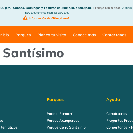
:00 p.m.
Sábado, Domingos y Festivos de 2:00 p.m. a 9:00 p.m.
|
Franja teleférico:
2:30 p.m.
5:30 p.m. continuo hasta las 9:00 p.m.
Información de última hora!
Inicio
Parques
Planea tu visita
Conoce más
Contáctanos
 Santísimo
Parques
Ayuda
Parque Panachi
Contáctanos
de
Parque Acuaparque
Preguntas Frec
 temáticos
Parque Cerro Santisimo
Comentarios y 