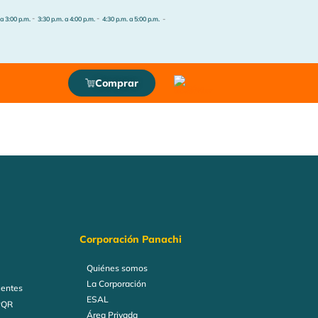
-
-
-
 a 3:00 p.m.
3:30 p.m. a 4:00 p.m.
4:30 p.m. a 5:00 p.m.
Comprar
Corporación Panachi
Quiénes somos
La Corporación
uentes
ESAL
PQR
Área Privada