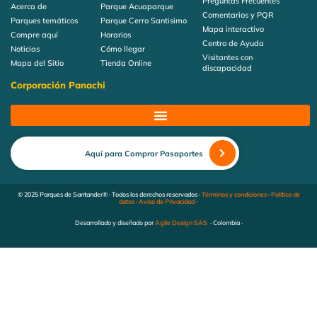
Preguntas Frecuentes
Acerca de
Parque Acuaparque
Comentarios y PQR
Parques temáticos
Parque Cerro Santisimo
Mapa interactivo
Compre aquí
Horarios
Centro de Ayuda
Noticias
Cómo llegar
Visitantes con
Mapa del Sitio
Tienda Online
discapacidad
Corporación Panachi
Aquí para Comprar Pasaportes
© 2025 Parques de Santander® · Todos los derechos reservados ·
Términos y condiciones
·
Política de
datos
·
Aviso de Privacidad
·
Desarrollado y diseñado por
Agile Design SAS
· Colombia ·