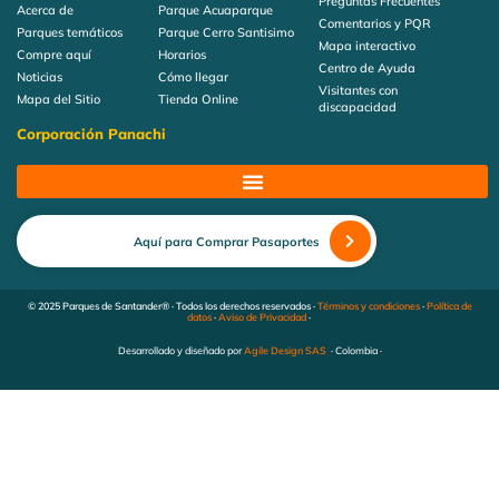
Preguntas Frecuentes
Acerca de
Parque Acuaparque
Comentarios y PQR
Parques temáticos
Parque Cerro Santisimo
Mapa interactivo
Compre aquí
Horarios
Centro de Ayuda
Noticias
Cómo llegar
Visitantes con
Mapa del Sitio
Tienda Online
discapacidad
Corporación Panachi
Aquí para Comprar Pasaportes
© 2025 Parques de Santander® · Todos los derechos reservados ·
Términos y condiciones
·
Política de
datos
·
Aviso de Privacidad
·
Desarrollado y diseñado por
Agile Design SAS
· Colombia ·