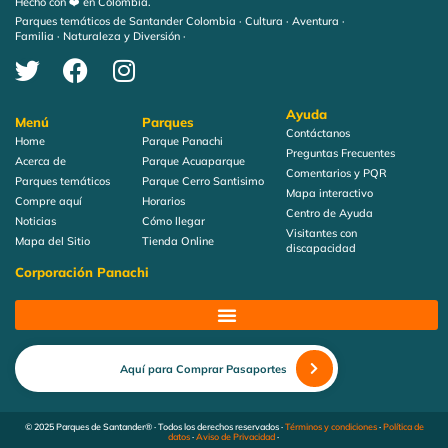
Hecho con ❤️ en Colombia.
Parques temáticos de Santander Colombia · Cultura · Aventura ·
Familia · Naturaleza y Diversión ·
Ayuda
Menú
Parques
Contáctanos
Home
Parque Panachi
Preguntas Frecuentes
Acerca de
Parque Acuaparque
Comentarios y PQR
Parques temáticos
Parque Cerro Santisimo
Mapa interactivo
Compre aquí
Horarios
Centro de Ayuda
Noticias
Cómo llegar
Visitantes con
Mapa del Sitio
Tienda Online
discapacidad
Corporación Panachi
Aquí para Comprar Pasaportes
© 2025 Parques de Santander® · Todos los derechos reservados ·
Términos y condiciones
·
Política de
datos
·
Aviso de Privacidad
·