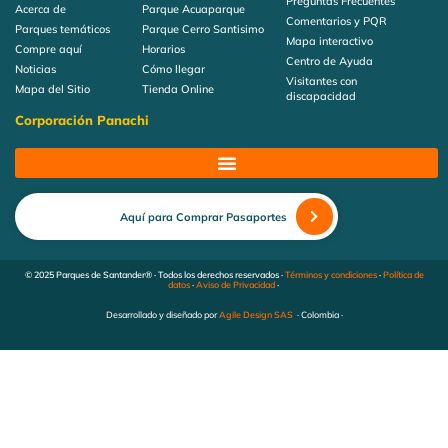
Preguntas Frecuentes
Acerca de
Parque Acuaparque
Comentarios y PQR
Parques temáticos
Parque Cerro Santisimo
Mapa interactivo
Compre aquí
Horarios
Centro de Ayuda
Noticias
Cómo llegar
Visitantes con
Mapa del Sitio
Tienda Online
discapacidad
Corporación Panachi
Aquí para Comprar Pasaportes
© 2025 Parques de Santander® · Todos los derechos reservados ·
Términos y condiciones
·
Política de
datos
·
Aviso de Privacidad
·
Desarrollado y diseñado por
Agile Design SAS
· Colombia ·