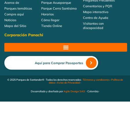
Preguntas Frecuentes
Acerca de
Parque Acuaparque
Comentarios y PQR
Parques temáticos
Parque Cerro Santisimo
Mapa interactivo
Compre aquí
Horarios
Centro de Ayuda
Noticias
Cómo llegar
Visitantes con
Mapa del Sitio
Tienda Online
discapacidad
Corporación Panachi
Aquí para Comprar Pasaportes
© 2025 Parques de Santander® · Todos los derechos reservados ·
Términos y condiciones
·
Política de
datos
·
Aviso de Privacidad
·
Desarrollado y diseñado por
Agile Design SAS
· Colombia ·