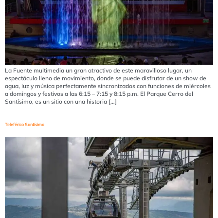
La Fuente multimedia un gran atractivo de este maravilloso lugar, un
espectáculo lleno de movimiento, donde se puede disfrutar de un show de
agua, luz y música perfectamente sincronizados con funciones de miércoles
a domingos y festivos a las 6:15 – 7:15 y 8:15 p.m. El Parque Cerro del
Santísimo, es un sitio con una historia […]
Teleférico Santísimo