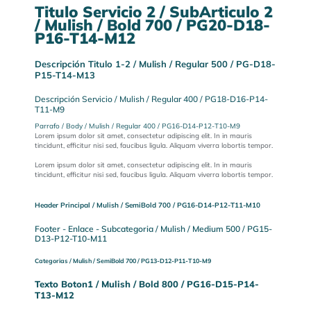
Titulo Servicio 2 / SubArticulo 2
/ Mulish / Bold 700 / PG20-D18-
P16-T14-M12
Descripción Titulo 1-2 / Mulish / Regular 500 / PG-D18-
P15-T14-M13
Descripción Servicio / Mulish / Regular 400 / PG18-D16-P14-
T11-M9
Parrafo / Body / Mulish / Regular 400 / PG16-D14-P12-T10-M9
Lorem ipsum dolor sit amet, consectetur adipiscing elit. In in mauris
tincidunt, efficitur nisi sed, faucibus ligula. Aliquam viverra lobortis tempor.
Lorem ipsum dolor sit amet, consectetur adipiscing elit. In in mauris
tincidunt, efficitur nisi sed, faucibus ligula. Aliquam viverra lobortis tempor.
Header Principal / Mulish / SemiBold 700 / PG16-D14-P12-T11-M10
Footer - Enlace - Subcategoria / Mulish / Medium 500 / PG15-
D13-P12-T10-M11
Categorias / Mulish / SemiBold 700 / PG13-D12-P11-T10-M9
Texto Boton1 / Mulish / Bold 800 / PG16-D15-P14-
T13-M12