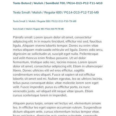
Texto Boton2 / Mulish / SemiBold 700 / PG14-D13-P12-T11-M10
Texto Small / Mulish / Regular 600 / PG14-D13-P12-T10-M9
Texto Small 1 / Mulish / Regular 500 / PG12-D11-P10-T9-M8
Texto Small 2 / Mulish / Regular 400 / PG11-D10-P9-T8-M8
Párrafo small: Lorem ipsum dolor sit amet, consectetur
adipiscing elit. In in mauris tincidunt, efficitur nisi sed, faucibus
ligula. Aliquam viverra lobortis tempor. Donec eu enim vitae
metus aliquam malesuada vehicula vel ligula. Donec odio arcu,
dignissim ac sollicitudin ut, suscipit eget nulla. Pellentesque
sed velit rhoncus enim finibus posuere. Ut vel dolor
fermentum, tristique odio nec, lacinia massa. Lorem ipsum
dolor sit amet, consectetur adipiscing elit. Etiam in ullamcorper
libero. Donec ultricies elit vel eros efficitur, sagittis
condimentum eros aliquet. Fusce at sapien at est efficitur
lobortis sit amet sed mi. Nullam egestas, leo ac ultrices lacinia,
tellus purus consequat dolor, vitae molestie lorem sem eget
velit. Fusce imperdiet, purus eu efficitur porta, ex nunc
venenatis justo, vel aliquet elit neque vitae ipsum. Etiam
cursus scelerisque lorem in imperdiet.
Aliquam purus turpis, ornare vel lectus vel, elementum ornare
leo. In efficitur leo eget sapien accumsan rutrum. Suspendisse
dictum aliquam ante, cursus elementum lectus tempor vitae.
Nunc est lectus, dignissim quis sapien vulputate, commodo